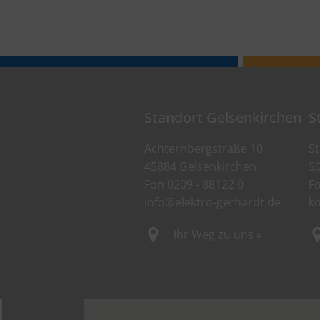
Standort Gelsenkirchen
S
Achternbergstraße 10
St
45884 Gelsenkirchen
5
Fon
0209 - 88122 0
F
info@elektro-gerhardt.de
k
Ihr Weg zu uns »