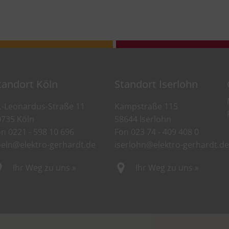
tandort Köln
Standort Iserlohn
.-Leonardus-Straße 11
Kampstraße 115
0735 Köln
58644 Iserlohn
on
0221 - 598 10 696
Fon
023 74 - 409 408 0
oeln@elektro-gerhardt.de
iserlohn@elektro-gerhardt.de
Ihr Weg zu uns »
Ihr Weg zu uns »