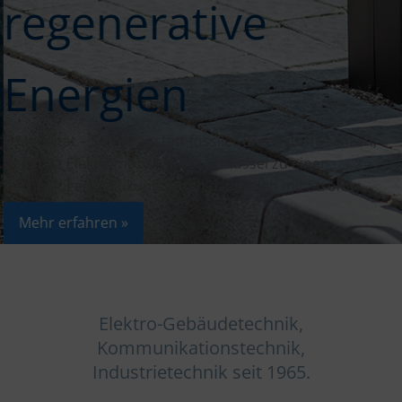
regenerative
n
Energien
E-Mobilität – Sonne anstatt fossiler Brennstoffe tanken,
damit ist Elektromobilität der Schlüssel zu einer
nachhaltigeren Zukunft durch das Laden mit Strom.
Mehr erfahren »
Elektro-Gebäudetechnik,
Kommunikationstechnik,
Industrietechnik seit 1965.